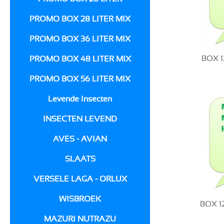
PROMO BOX 28 LITER MIX
PROMO BOX 36 LITER MIX
BOX 1
PROMO BOX 48 LITER MIX
PROMO BOX 56 LITER MIX
Levende Insecten
INSECTEN LEVEND
AVES - AVIAN
SLAATS
VERSELE LAGA - ORLUX
WISBROEK
BOX 1
MAZURI NUTRAZU