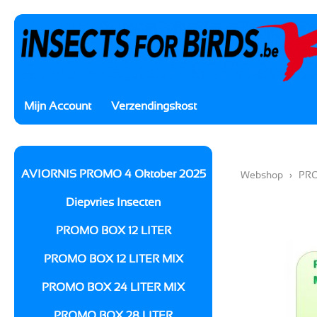
Mijn Account
Verzendingskost
AVIORNIS PROMO 4 Oktober 2025
Webshop
›
PRO
Diepvries Insecten
PROMO BOX 12 LITER
PROMO BOX 12 LITER MIX
PROMO BOX 24 LITER MIX
PROMO BOX 28 LITER