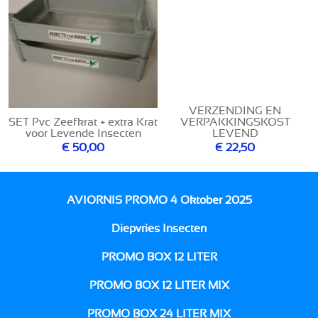
VERZENDING EN
SET Pvc Zeefkrat + extra Krat
VERPAKKINGSKOST
voor Levende Insecten
LEVEND
€ 50,00
€ 22,50
AVIORNIS PROMO 4 Oktober 2025
Diepvries Insecten
PROMO BOX 12 LITER
PROMO BOX 12 LITER MIX
PROMO BOX 24 LITER MIX