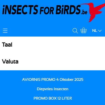
Mijn Account
NL
Verzendingskost
Taal
Deutsch
English
Valuta
Duits
Engels
EUR
AVIORNIS PROMO 4 Oktober 2025
Français
Nederlands
Euro
Diepvries Insecten
Frans
Nederlands
PROMO BOX 12 LITER