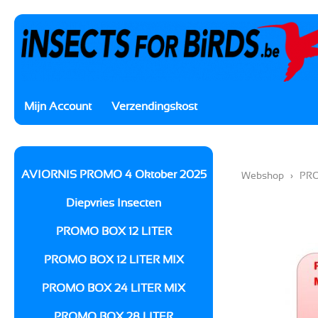
Mijn Account
Verzendingskost
AVIORNIS PROMO 4 Oktober 2025
Webshop
›
PRO
Diepvries Insecten
PROMO BOX 12 LITER
PROMO BOX 12 LITER MIX
PROMO BOX 24 LITER MIX
PROMO BOX 28 LITER