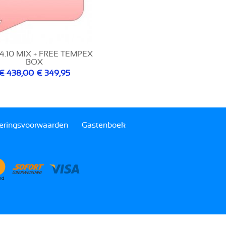
4.10 MIX + FREE TEMPEX
BOX
€ 438,00
€ 349,95
eringsvoorwaarden
Gastenboek