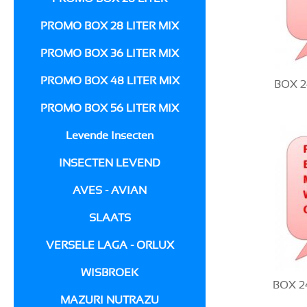
PROMO BOX 28 LITER MIX
PROMO BOX 36 LITER MIX
PROMO BOX 48 LITER MIX
BOX 2
PROMO BOX 56 LITER MIX
Levende Insecten
INSECTEN LEVEND
AVES - AVIAN
SLAATS
VERSELE LAGA - ORLUX
WISBROEK
BOX 2
MAZURI NUTRAZU