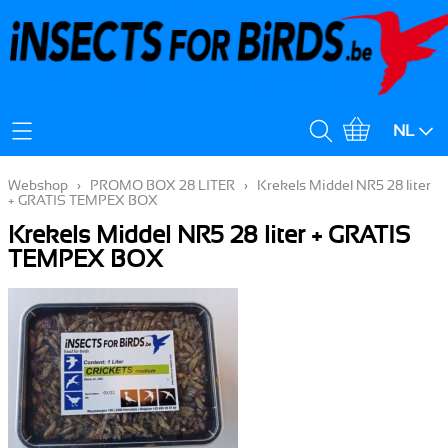
Mijn Account
NL
Verzendingskost
Webshop
›
PROMO BOX 28 LITER
›
Krekels Middel NR5 28 liter
+ GRATIS TEMPEX BOX
Krekels Middel NR5 28 liter + GRATIS
TEMPEX BOX