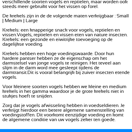
verschillende soorten vogels en reptielen, maar worden ook
steeds meer gebruikt voor het vissen op forel.
De krekels zijn in de de volgende maten verkrijgbaar : Small
| Medium | Large
Krekels: een knapperige snack voor vogels, reptielen en
vissen.Vogels, reptielen en vissen eten van nature insecten.
Krekels: een gezonde en eiwitrijke toevoeging op de
dagelijkse voeding.
Krekels hebben een hoge voedingswaarde. Door hun
hardere pantser hebben ze de eigenschap om het
darmstelsel van jonge vogels te reinigen. Het teveel aan
slijm in de darm word mee gesleept tijdens de
darmtransit.Dit is vooral belangrijk bij zuiver insecten etende
vogels.
Voor kleinere soorten vogels hebben we kleine en medium
krekels in het gamma waardoor je de grote krekels niet in
stukjes hoeft te snijden.
Zorg dat je vogels afwisseling hebben in voedseldieren. Je
verkrijgt hierdoor een betere algemene samenstelling van
voedingstoffen. Dit voorkomt eenzijdige voeding en komt
de algemene conditie van uw vogels zeker ten goede.