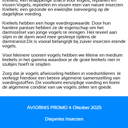
Krekels: een knapperige snack voor vogels, reptielen en
vissen.Vogels, reptielen en vissen eten van nature insecten.
Krekels: een gezonde en eiwitrijke toevoeging op de
dagelijkse voeding.
Krekels hebben een hoge voedingswaarde. Door hun
hardere pantser hebben ze de eigenschap om het
darmstelsel van jonge vogels te reinigen. Het teveel aan
slijm in de darm word mee gesleept tijdens de
darmtransit.Dit is vooral belangrijk bij zuiver insecten etende
vogels.
Voor kleinere soorten vogels hebben we kleine en medium
krekels in het gamma waardoor je de grote krekels niet in
stukjes hoeft te snijden.
Zorg dat je vogels afwisseling hebben in voedseldieren. Je
verkrijgt hierdoor een betere algemene samenstelling van
voedingstoffen. Dit voorkomt eenzijdige voeding en komt
de algemene conditie van uw vogels zeker ten goede.
AVIORNIS PROMO 4 Oktober 2025
Diepvries Insecten