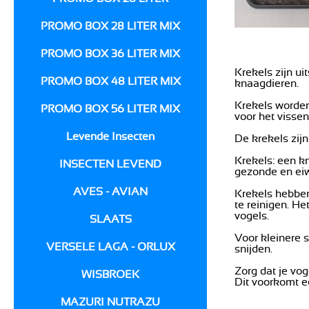
PROMO BOX 28 LITER MIX
PROMO BOX 36 LITER MIX
Krekels zijn ui
PROMO BOX 48 LITER MIX
knaagdieren.
Krekels worden
PROMO BOX 56 LITER MIX
voor het vissen
Levende Insecten
De krekels zijn
Krekels: een kn
INSECTEN LEVEND
gezonde en eiw
AVES - AVIAN
Krekels hebben
te reinigen. He
vogels.
SLAATS
Voor kleinere 
VERSELE LAGA - ORLUX
snijden.
Zorg dat je vo
WISBROEK
Dit voorkomt e
MAZURI NUTRAZU