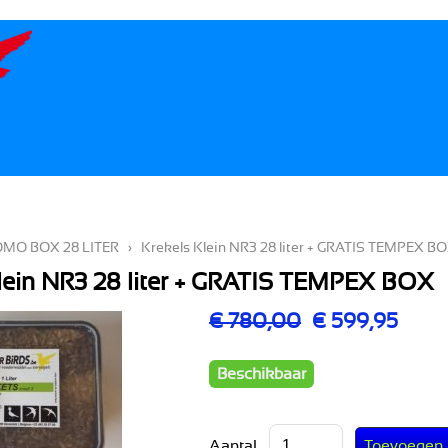
MO BOX 28 LITER
›
Krekels Klein NR3 28 liter + GRATIS TEMPEX B
lein NR3 28 liter + GRATIS TEMPEX BOX
€ 780,00
€ 599,95
Beschikbaar
Aantal