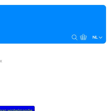
NL
OX