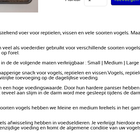
tstekend voer voor reptielen, vissen en vele soorten vogels. M
 veel als voederdier gebruikt voor verschillende soorten vogel
 op forel.
 in de de volgende maten verkrijgbaar : Small | Medium | Large
apperige snack voor vogels, reptielen en vissen.Vogels, reptie
itrijke toevoeging op de dagelijkse voeding.
 een hoge voedingswaarde. Door hun hardere pantser hebben 
t teveel aan slijm in de darm word mee gesleept tijdens de darmt
soorten vogels hebben we kleine en medium krekels in het gamm
gels afwisseling hebben in voedseldieren. Je verkrijgt hierdoo
enzijdige voeding en komt de algemene conditie van uw vogels