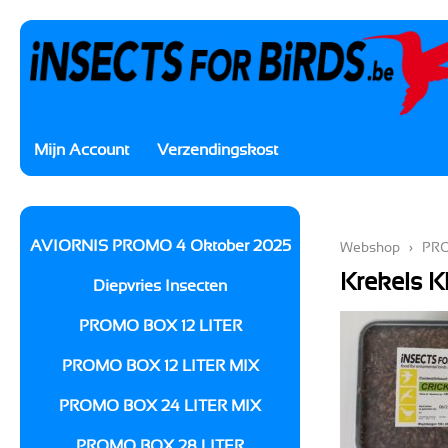
Mijn Account
Verzendingskost
AVIORNIS PROMO 4 Oktober 2025
Webshop
›
PRO
Krekels K
Diepvries Insecten
PROMO BOX 12 LITER
PROMO BOX 12 LITER MIX
PROMO BOX 24 LITER MIX
PROMO BOX 28 LITER