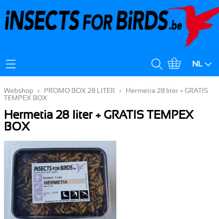
Mijn Account
NL
Verzendingskost
Webshop
›
PROMO BOX 28 LITER
›
Hermetia 28 liter + GRATIS
TEMPEX BOX
Hermetia 28 liter + GRATIS TEMPEX
BOX