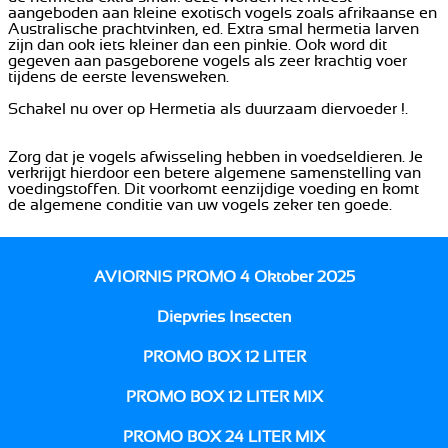
aangeboden aan kleine exotisch vogels zoals afrikaanse en
Australische prachtvinken, ed. Extra smal hermetia larven
zijn dan ook iets kleiner dan een pinkie. Ook word dit
gegeven aan pasgeborene vogels als zeer krachtig voer
tijdens de eerste levensweken.
Schakel nu over op Hermetia als duurzaam diervoeder !.
Zorg dat je vogels afwisseling hebben in voedseldieren. Je
verkrijgt hierdoor een betere algemene samenstelling van
voedingstoffen. Dit voorkomt eenzijdige voeding en komt
de algemene conditie van uw vogels zeker ten goede.
AVIORNIS PROMO 4 Oktober 2025
Diepvries Insecten
PROMO BOX 12 LITER
PROMO BOX 12 LITER MIX
PROMO BOX 24 LITER MIX