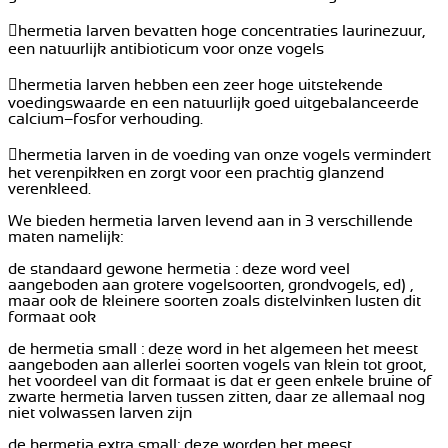
hermetia larven bevatten hoge concentraties laurinezuur,
een natuurlijk antibioticum voor onze vogels
hermetia larven hebben een zeer hoge uitstekende
voedingswaarde en een natuurlijk goed uitgebalanceerde
calcium–fosfor verhouding.
hermetia larven in de voeding van onze vogels vermindert
het verenpikken en zorgt voor een prachtig glanzend
verenkleed.
We bieden hermetia larven levend aan in 3 verschillende
maten namelijk:
de standaard gewone hermetia : deze word veel
aangeboden aan grotere vogelsoorten, grondvogels, ed) ,
maar ook de kleinere soorten zoals distelvinken lusten dit
formaat ook
de hermetia small : deze word in het algemeen het meest
aangeboden aan allerlei soorten vogels van klein tot groot,
het voordeel van dit formaat is dat er geen enkele bruine of
zwarte hermetia larven tussen zitten, daar ze allemaal nog
niet volwassen larven zijn
de hermetia extra small: deze worden het meest