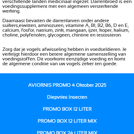
verschillende landen medicinaal ingezet. Darrenbroed is een
voedingssupplement met een algemeen versterkende
werking.
Daarnaast bevatten de darrenlarven onder andere
suikers,eiwitten, aminozuren, vitamine A, B1, B2, B6, D en E,
calcium, fosfor, natrium, zink, mangaan, ijzer, koper, kalium,
choline, polyfenolen, glycogeen, chintine en testosteron.
Zorg dat je vogels afwisseling hebben in voedseldieren. Je
verkrijgt hierdoor een betere algemene samenstelling van
voedingstoffen. Dit voorkomt eenzijdige voeding en komt
de algemene conditie van uw vogels zeker ten goede.
AVIORNIS PROMO 4 Oktober 2025
Diepvries Insecten
PROMO BOX 12 LITER
PROMO BOX 12 LITER MIX
PROMO BOX 24 LITER MIX