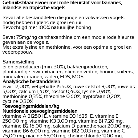
Gebruiksklaar eivoer met rode kleurstof voor kanaries,
inlandse en tropische vogels
Bevat alle bestanddelen die jonge en volwassen vogels
nodig hebben tijdens de groei en rui.
Bevochtigd met 100% natuurlijke honing.
Bevat 75mg/kg canthaxanthine om een mooie rode kleur te
geven aan de vogels.
Met extra lysine en methionine, voor een optimale groei en
vederopbouw.
Samenstelling
ei en eiproducten (min. 30%), bakkerijproducten,
plantaardige eiwitextracten, oliën en vetten, honing, suikers,
mineralen, granen, zaden, FOS, MOS
Analytische bestanddelen
eiwit 17,00%, vetgehalte 15,50%, ruwe celstof 3,00%, ruwe as
5,00%, calcium 1,40%, fosfor 0,40%, lysine 0,90%,
methionine 0,35%, threonine 0,60%, tryptofaan 0,20%,
cystine 0,30%
Toevoegingsmiddelen/kg
Nutritionele toevoegingsmiddelen
vitamine A 31250 IE, vitamine D3 1625 IE, vitamine E
250,00 mg, vitamine K3 3,00 mg, vitamine B1 7,20 mg,
vitamine B2 16,00 mg, calcium-D-pantothenaat 20,00 mg,
vitamine B6 6,00 mg, vitamine B12 0,03 mg, vitamine C
75,00 mg, niacine 65,00 mg, cholinechloride 1200 mg,