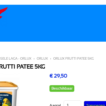
SELE LAGA - ORLUX
›
ORLUX
›
ORLUX FRUTTI PATEE 5KG
RUTTI PATEE 5KG
€ 29,50
Beschikbaar
Aantal