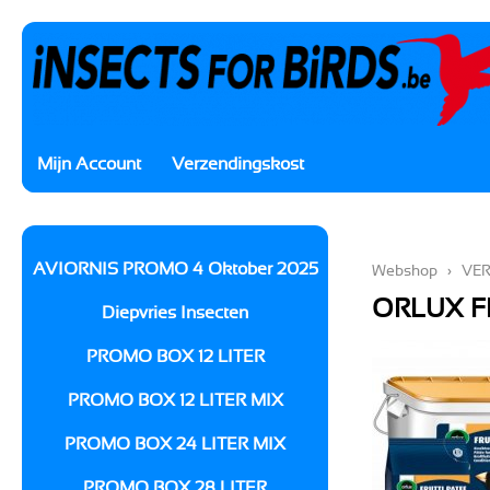
Mijn Account
Verzendingskost
AVIORNIS PROMO 4 Oktober 2025
Webshop
›
VER
ORLUX F
Diepvries Insecten
PROMO BOX 12 LITER
PROMO BOX 12 LITER MIX
PROMO BOX 24 LITER MIX
PROMO BOX 28 LITER