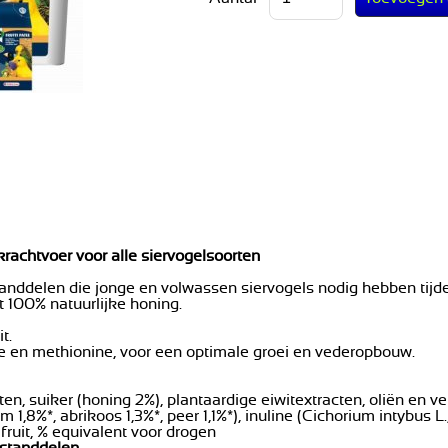
krachtvoer voor alle siervogelsoorten
tanddelen die jonge en volwassen siervogels nodig hebben tijde
 100% natuurlijke honing.
t.
ne en methionine, voor een optimale groei en vederopbouw.
en, suiker (honing 2%), plantaardige eiwitextracten, oliën en ve
im 1,8%*, abrikoos 1,3%*, peer 1,1%*), inuline (Cichorium intybus
ruit, % equivalent voor drogen