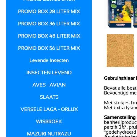
PROMO BOX 28 LITER MIX
PROMO BOX 36 LITER MIX
PROMO BOX 48 LITER MIX
PROMO BOX 56 LITER MIX
Levende Insecten
INSECTEN LEVEND
Gebruiksklaar 
AVES - AVIAN
Bevat alle bes
Bevochtigd met
SLAATS
Met stukjes frui
Met extra lysi
VERSELE LAGA - ORLUX
Samenstelling
WISBROEK
bakkerijproduct
perzik 3%*, pru
*gedehydreerd f
MAZURI NUTRAZU