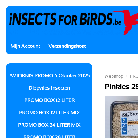
Mijn Account
Verzendingskost
AVIORNIS PROMO 4 Oktober 2025
Webshop
›
PRO
Pinkies 2
Diepvries Insecten
PROMO BOX 12 LITER
PROMO BOX 12 LITER MIX
PROMO BOX 24 LITER MIX
PROMO BOX 28 LITER