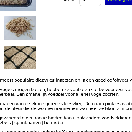
e meest populaire diepvries insecten en is een goed opfokvoer 
ogels mogen kiezen, hebben ze vaak een sterke voorkeur voor d
erbaar. Een smakelijk voedsel voor allerlei vogelsoorten.
e maden van de kleine groene vleesvlieg. De naam pinkies is 
aar de kleur die de wormen aannemen wanneer ze klaar zijn om
varieerd dieet aan te bieden kan u ook andere voedseldieren
ekels | sprinkhanen | hermetia …