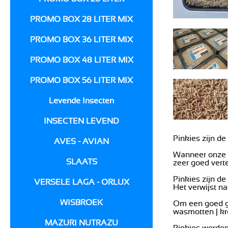
PROMO BOX 28 LITER MIX
PROMO BOX 36 LITER MIX
PROMO BOX 48 LITER MIX
PROMO BOX 56 LITER MIX
Levende Insecten
INSECTEN LEVEND
Pinkies zijn d
AVES - AVIAN
Wanneer onze v
SLAATS
zeer goed verte
Pinkies zijn d
VERSELE LAGA - ORLUX
Het verwijst n
WISBROEK
Om een goed ge
wasmotten | kr
MAZURI NUTRAZU