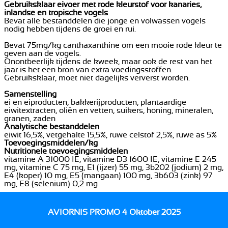
Gebruiksklaar eivoer met rode kleurstof voor kanaries,
inlandse en tropische vogels
Bevat alle bestanddelen die jonge en volwassen vogels
nodig hebben tijdens de groei en rui.
Bevat 75mg/kg canthaxanthine om een mooie rode kleur te
geven aan de vogels.
Onontbeerlijk tijdens de kweek, maar ook de rest van het
jaar is het een bron van extra voedingsstoffen.
Gebruiksklaar, moet niet dagelijks ververst worden.
Samenstelling
ei en eiproducten, bakkerijproducten, plantaardige
eiwitextracten, oliën en vetten, suikers, honing, mineralen,
granen, zaden
Analytische bestanddelen
eiwit 16,5%, vetgehalte 15,5%, ruwe celstof 2,5%, ruwe as 5%
Toevoegingsmiddelen/kg
Nutritionele toevoegingsmiddelen
vitamine A 31000 IE, vitamine D3 1600 IE, vitamine E 245
mg, vitamine C 75 mg, E1 (ijzer) 55 mg, 3b202 (jodium) 2 mg,
E4 (koper) 10 mg, E5 (mangaan) 100 mg, 3b603 (zink) 97
mg, E8 (selenium) 0,2 mg
AVIORNIS PROMO 4 Oktober 2025