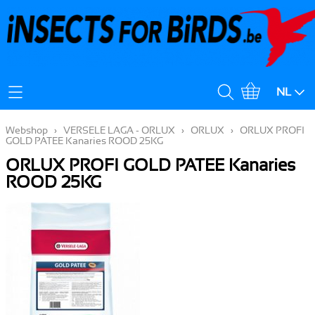
Mijn Account
NL
Verzendingskost
Webshop
›
VERSELE LAGA - ORLUX
›
ORLUX
›
ORLUX PROFI
GOLD PATEE Kanaries ROOD 25KG
ORLUX PROFI GOLD PATEE Kanaries
ROOD 25KG