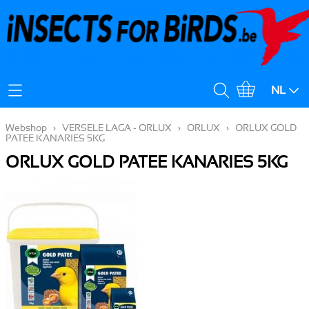
Mijn Account
NL
Verzendingskost
Webshop
›
VERSELE LAGA - ORLUX
›
ORLUX
›
ORLUX GOLD
PATEE KANARIES 5KG
ORLUX GOLD PATEE KANARIES 5KG