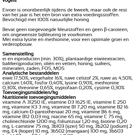
vogels
Eivoer is onontbeerlijk tijdens de kweek, maar ook de rest
van het jaar is het een bron van extra voedingsstoffen.
Bevochtigd met 100% natuurlijke honing.
Bevat geen toegevoegde kleurstoffen en geen β-caroteen,
om ongewenste bijkleuring te voorkomen.
Met extra lysine en methionine, voor een optimale groei en
vederopbouw.
Samenstelling
ei en eiproducten (min. 30%), plantaardige eiwitextracten,
bakkerijproducten, oliën en vetten, honing, suikers,
mineralen, zaden, FOS, MOS
Analytische bestanddelen
eiwit 17,50%, vetgehalte 16%, ruwe celstof 2%, ruwe as 4,50%,
calcium 1,40%, fosfor 0,40%, lysine 0,90%, methionine
0,30%, threonine 0,65%, tryptofaan 0,20%, cystine 0,30%
Toevoegingsmiddelen/kg
Nutritionele toevoegingsmiddelen
vitamine A 31250 IE, vitamine D3 1625 IE, vitamine E 250
mg, vitamine K3 3 mg, vitamine B1 7,20 mg, vitamine B2 16
mg, calcium-D-pantothenaat 20 mg, vitamine B6 6 mg,
vitamine B12 0,03 mg, niacine 65 mg, vitamine C 75 mg,
cholinechloride 1200 mg, foliumzuur 1,20 mg, biotine 0,20
mg, L-carnitine 75 mg, 3b103 (ijzer) 50 mg, 3b202 (jodium) 2
mg, E4 (koper) 10 mg, 3b502 (mangaan) 100 mg, 3b603